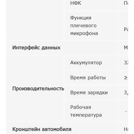
НФК
Под
Функция
плечевого
Раб
микрофона
Интерфейс данных
Мик
Аккумулятор
320
Время работы
≥ 7
Производительность
Время зарядки
3,5 
Рабочая
﹣ 2
температура
Кронштейн автомобиля
Нео