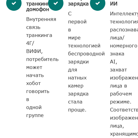
транкинговый
зарядка
ИИ
домофон
С
Интеллект
Внутренняя
первой
технологи
связь
в
распознав
транкинга
мире
лица/
4Г/
технологией
номерного
ВИФИ,
беспроводной
знака
потребитель
зарядки
AI,
может
для
захват
начать
натных
изображен
хобот
камер
лица в
говорить
зарядка
рабочем
в
стала
режиме.
одной
проще.
Соответст
группе
изображе
лица,
хранящим