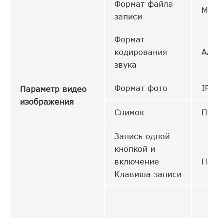
Формат файла
MP4
записи
Формат
кодирования
ААС
звука
Формат фото
JPE
Параметр видео
изображения
Снимок
Под
Запись одной
кнопкой и
включение
Под
Клавиша записи