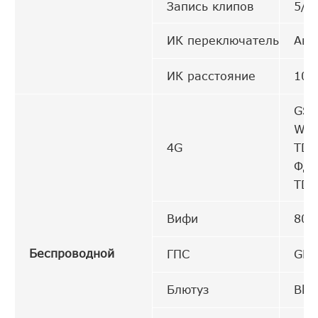
Запись клипов
5/1
ИК переключатель
Авт
ИК расстояние
10 
GSM
WCD
4G
TD:
ФДД
TDD
Вифи
802
Беспроводной
ГПС
GPS
Блютуз
Blue