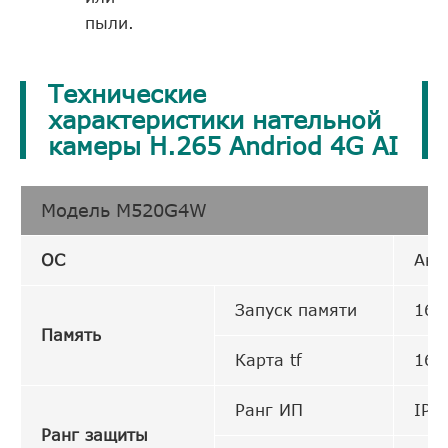
пыли.
Технические
характеристики нательной
камеры H.265 Andriod 4G AI
Модель M520G4W
ОС
Анд
Запуск памяти
16 
Память
Карта tf
16-
Ранг ИП
IP6
Ранг защиты