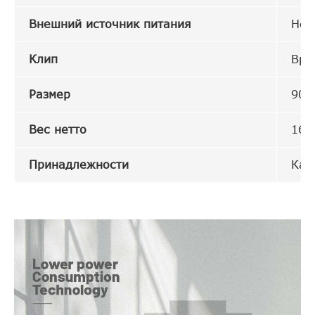
Внешний источник питания
Нео
Клип
Вра
Размер
90 
Вес нетто
160
Принадлежности
Каб