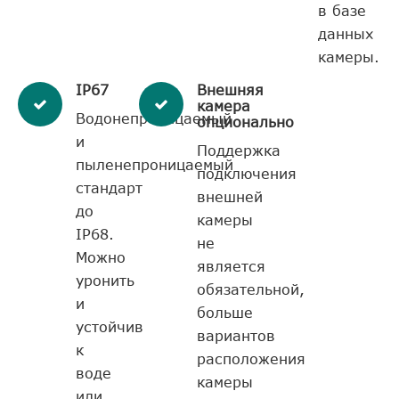
в базе
данных
камеры.
IP67
Внешняя
камера
Водонепроницаемый
опционально
и
Поддержка
пыленепроницаемый
подключения
стандарт
внешней
до
камеры
IP68.
не
Можно
является
уронить
обязательной,
и
больше
устойчив
вариантов
к
расположения
воде
камеры
или