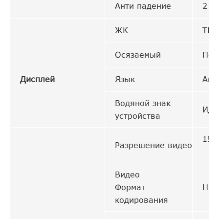
Анти падение
2 м
ЖК
TFT
Осязаемый
Под
Дисплей
Язык
Анг
Водяной знак
Иде
устройства
192
Разрешение видео
Видео
Формат
Н.2
кодирования