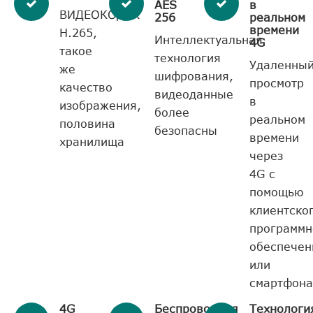
AES
в
ВИДЕОКОДЕК
256
реальном
времени
H.265,
Интеллектуальная
4G
такое
технология
Удаленны
же
шифрования,
просмотр
качество
видеоданные
в
изображения,
более
реальном
половина
безопасны
времени
хранилища
через
4G с
помощью
клиентско
программн
обеспечен
или
смартфона
4G
Беспроводная
Технологи