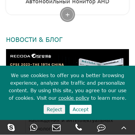
Автомобильный монитор AHD
+
НОВОСТИ & БЛОГ
We use cookies to offer you a better browsing
experience, analyze site traffic and personalize
content. By using this site, you agree to our use
of cookies. Visit our
cookie policy
to learn more.
27
4G AI Body Camera M530: идеальное
Reject
Accept
2024.03
сочетание инновационного
наблюдения и интеллектуальных
технологий