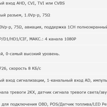
ый вход AHD, CVI, TVI или CVBS
ый разъем, 1.0Vp-p, 75Ω
.0Vp-p, 75Ω, авиация, поддержка 1CH полноэкранны
P/D1/HD1/CIF, МАКС.: 4 канала 1080P
ей, 0-самый высокий уровень.
726, скорость 8 КБ/с
ый вход сигнализации, 1-канальный вход AD, импуль
нала тревоги 2КХ, датчик сигнала тревоги света/зв
 для подключения OBD, POS/Датчик топлива/LED Р