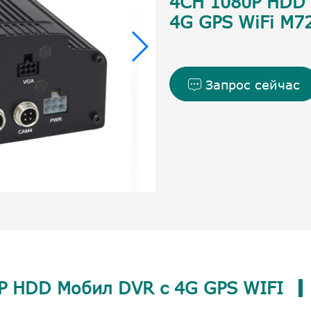
4CH 1080P HDD 
4G GPS WiFi M7
Запрос сейчас

P HDD Мобил DVR с 4G GPS WIFI