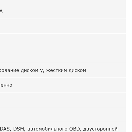
A
ование диском у, жестким диском
менно
ADAS, DSM, автомобильного OBD, двусторонней