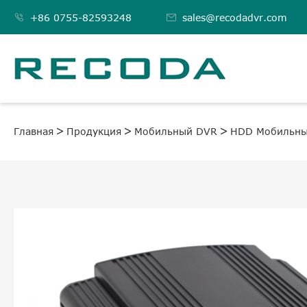

+86 0755-82593248

sales@recodadvr.com
Главная
Продукция
Мобильный DVR
HDD Мобильны