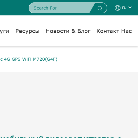
ru


уги
Ресурсы
Новости & Блог
Контакт Нас
с 4G GPS WiFi M720(G4F)