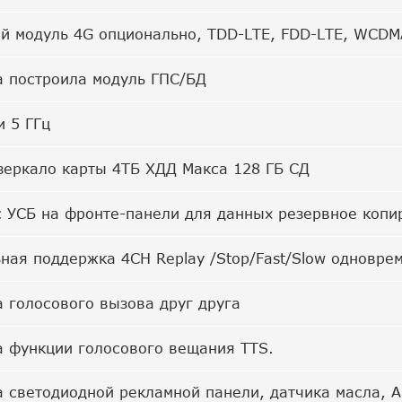
й модуль 4G опционально, TDD-LTE, FDD-LTE, WCDM
 построила модуль ГПС/БД
и 5 ГГц
"зеркало карты 4ТБ ХДД Макса 128 ГБ СД
 УСБ на фронте-панели для данных резервное копир
ная поддержка 4CH Replay /Stop/Fast/Slow одновре
 голосового вызова друг друга
 функции голосового вещания TTS.
 светодиодной рекламной панели, датчика масла, 