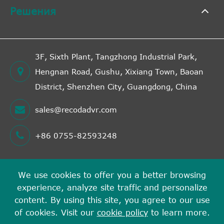
Решения
3F, Sixth Plant, Tangzhong Industrial Park,
Hengnan Road, Gushu, Xixiang Town, Baoan
District, Shenzhen City, Guangdong, China
sales@recodadvr.com
+86 0755-82593248
We use cookies to offer you a better browsing
Авторские права©
experience, analyze site traffic and personalize
Shenzhen RECODA Technologies Limited
Все права
content. By using this site, you agree to our use
защищены.
of cookies. Visit our
cookie policy
to learn more.
Карта сайта
Политика конфиденциальности