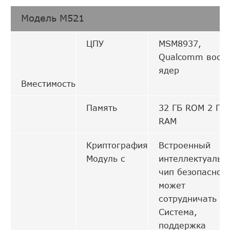
Модель M521
ЦПУ
MSM8937,
Qualcomm восе
ядер
Вместимость
Память
32 ГБ ROM 2 ГБ
RAM
Криптография
Встроенный
Модуль c
интеллектуальн
чип безопасност
может
сотрудничать с
Система,
поддержка