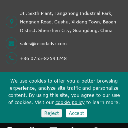
3F, Sixth Plant, Tangzhong Industrial Park,
Hengnan Road, Gushu, Xixiang Town, Baoan
District, Shenzhen City, Guangdong, China
sales@recodadvr.com
+86 0755-82593248
We use cookies to offer you a better browsing
Авторские права©
experience, analyze site traffic and personalize
Shenzhen RECODA Technologies Limited
Все права
content. By using this site, you agree to our use
защищены.
of cookies. Visit our
cookie policy
to learn more.
Карта сайта
Политика конфиденциальности
Reject
Accept